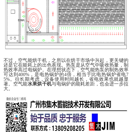
不过，空气能烘干机，之所以在烘干市场中兴起，更关键的
还是它在能耗上的出色表现。热泵是从空气中吸收热量，制
热效率高过电锅炉。在理想状态下，空气能热泵的制热效率
可达到
400%，是电热
锅炉的
4倍，
相当于比电热锅炉省电
7
5%。往长期考虑，设备使用时间越长，省电效果也就越显
著。
空气能
水果
烘干机
与电锅炉的能耗差距，也会进一步拉
大。