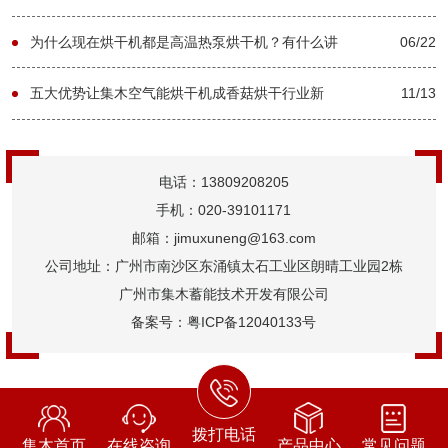
木】
为什么现在烘干机都是高温热泵烘干机？有什么讲
06/22
究吗？【广州集木】
五大优势让集木空气能烘干机成香菇烘干行业新
11/13
欢-[集木烘干]
电话：13809208205
手机：020-39101171
邮箱：jimuxuneng@163.com
公司地址：广州市南沙区东涌镇太石工业区朗晴工业园2栋
广州市集木蓄能技术开发有限公司
备案号：
粤ICP备12040133号
拨打电话
集木首页
在线咨询
产品中心
常见问题