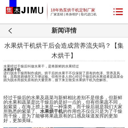
18年热泵烘干机定制厂家
厂家直销 | 终身维护 | 取代进口机
新闻详情
水果烘干机烘干后会造成营养流失吗？【集
木烘干】
水果经过干燥后叫做水果干，是将新鲜的水果经过
水果烘干机
进行脱水干燥而制作成的。烘干后的水果干不仅保留了原有的色泽、营养及风
味，且既容易储存又方便运输。但有许多人担心经过干燥后的水果或者是蔬菜会
因为脱水而损失原有的大量营养，接下来主牧安水果烘干机为您解答。
经过干燥后的水果及蔬菜与新鲜相比差别不是很多，但新鲜
的水果和蔬菜是比干燥后的是好一点的，但有些果蔬不同，
如紫菜，在海上捞上来是一种藻类，而干燥后就是我们大家
所熟悉的紫菜了。
水果烘干机
的作用也不仅仅只是为了干燥
而干燥，是为了能够将果蔬原有的口感及味道发挥的更加
好，更加美味。