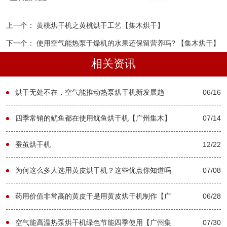
上一个：
黄桃烘干机之黄桃烘干工艺【集木烘干】
下一个：
使用空气能热泵干燥机的水果还保留营养吗? 【集木烘干】
相关资讯
烘干无处不在，空气能推动热泵烘干机新发展趋
06/16
势-[集木烘干]
四季常销的鱿鱼都在使用鱿鱼烘干机【广州集木】
07/14
蚕茧烘干机
12/22
为何这么多人选用黄皮烘干机？这些优点你知道吗
07/08
【广州集木】
药用价值非常高的黄皮干是用黄皮烘干机制作【广
06/28
州集木】
空气能高温热泵烘干机绿色节能四季使用【广州集
07/30