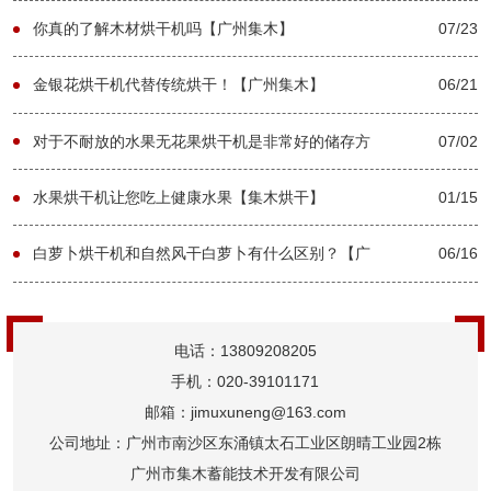
出的菠萝干会影响它的效果吗？【广州集木】
你真的了解木材烘干机吗【广州集木】
07/23
金银花烘干机代替传统烘干！【广州集木】
06/21
对于不耐放的水果无花果烘干机是非常好的储存方
07/02
法【广州集木】
水果烘干机让您吃上健康水果【集木烘干】
01/15
白萝卜烘干机和自然风干白萝卜有什么区别？【广
06/16
州集木】
电话：13809208205
手机：020-39101171
邮箱：jimuxuneng@163.com
公司地址：广州市南沙区东涌镇太石工业区朗晴工业园2栋
广州市集木蓄能技术开发有限公司