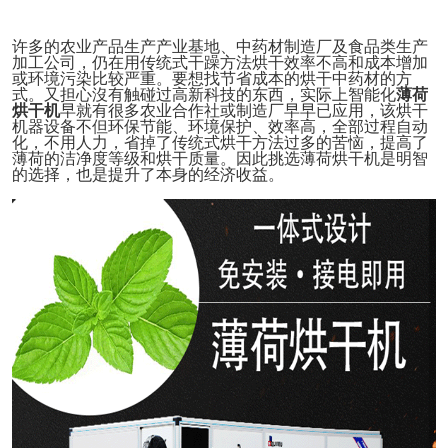
许多的农业产品生产产业基地、中药材制造厂及食品类生产
加工公司，仍在用传统式干躁方法烘干效率不高和成本增加
或环境污染比较严重。要想找节省成本的烘干中药材的方
式。又担心沒有触碰过高新科技的东西，实际上智能化
薄荷
烘干机
早就有很多农业合作社或制造厂早早已应用，该烘干
机器设备不但环保节能、环境保护、效率
高
，全部过程自动
化，不用人力，省掉了传统式烘干方法过多的苦恼，提高了
薄荷的洁净度等级和烘干质量。因此挑选薄荷烘干机
是明智
的
选择
，也是提升了本身的经济收益。