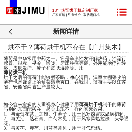
18年热泵烘干机定制厂家
厂家直销 | 终身维护 | 取代进口机
新闻详情
烘不干？薄荷烘干机不存在【广州集木】
薄荷是中华常用中药之一。它是辛凉性
发
汗
解
热药，治流行
感冒、眼赤、畏冷、喉咙、牙床肿痛等症。外
用
能冶疗神经
疼、皮肤发痒、疹子和皮肤湿疹等。用
薄荷烘干机
烘干之后的薄荷叶能够煮茶喝，净心清目。温室大棚采收的
薄荷也是饭桌上的鲜菜清新爽口。在我国，薄荷
主要
以江苏
省、安徽省两省生产量较大。
如今愈来愈多的人重视身心健康了用
薄荷烘干机
制干的薄荷
与别的东西配搭在一起会出现不一样的实际效果。
1
、
与金银花茶、莲翘、牛蒡子，用于风寒感冒或温病初起。
2
、
与羌活、熟石膏、白芍常见，用于风寒风热拉涨，头晕眼
花。
3、与黄芩、赤芍、川芎等常见，用于肝气郁结。