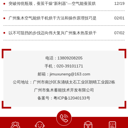
突破传统瓶颈，蚕茧干燥“新利器”---空气能蚕茧烘
12/19
干机-[集木烘干]
广州集木空气能烘干机烘干方法和操作原理技巧是
02/01
啥？-[集木烘干]
以不可阻挡的步伐迈向伟大复兴广州集木热泵烘干
07/02
机厂家跟随全国人民阔步前行【广州集木】
电话：13809208205
手机：020-39101171
邮箱：jimuxuneng@163.com
公司地址：广州市南沙区东涌镇太石工业区朗晴工业园2栋
广州市集木蓄能技术开发有限公司
备案号：
粤ICP备12040133号