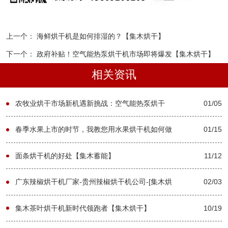
上一个：
海鲜烘干机是如何排湿的？【集木烘干】
下一个：
政府补贴！空气能热泵烘干机市场即将爆发【集木烘干】
相关资讯
农牧业烘干市场新机遇新挑战：空气能热泵烘干
01/05
机-[集木烘干]
春季水果上市的时节，我教您用水果烘干机如何做
01/15
果干?-[集木烘干]
面条烘干机的好处【集木蓄能】
11/12
广东辣椒烘干机厂家-贵州辣椒烘干机公司-[集木烘
02/03
干]
集木茶叶烘干机新时代领跑者【集木烘干】
10/19