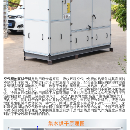
空气能
热泵烘干机
是利用逆卡诺原理，吸收环境空气中免费的热量并将其发展转
移到烘干库房内，实现进行烘干房的温度可以提高，配合企业相应的除湿排湿设
备管理实现不同物料的干燥。热泵干燥机由压缩机——换热器（内机）——节流
器——吸热器（外机）——压缩机等装置构成了一个没有制冷剂不断循环
加热
系
统。冷媒在压缩机的作用影响下在循环流动，
通过
压缩机完成这些气态的升压升
温控制过程（温度已经高达100℃），它进入内机释放出高温产生热量加热烘干
房内空气，同时对于自己被冷却并转化为流液态，当它运行到外机后，液态迅速
增加蒸发吸热再次转化为一种气态，同时工作温度下降至零下20℃——30℃，这
时吸热器周边的空气质量就会提供源源不断地将热量传递给冷媒。冷媒不断地学
习循环就实现将研究空气中的热量搬运到烘干房内加热房内空气作为温度从而达
到治疗干燥过程中物料的目的。