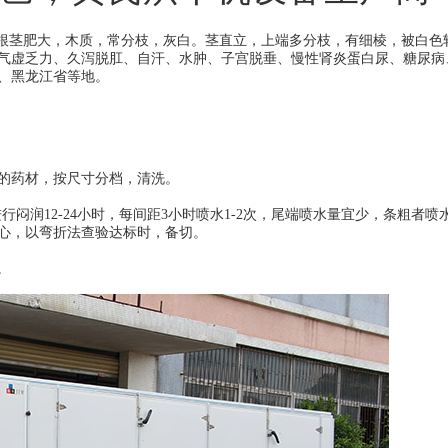
根茎肥大，木质，常分枝，灰白。茎直立，上端多分枝，有细棱，被白色
气虚乏力、久泻脱肛、自汗、水肿、子宫脱垂、慢性肾炎蛋白尿、糖尿病
、黑龙江省等地。
的药材，按尺寸分档，清洗。
进行闷润
12-24
小时，每间距
3
小时喷水
1-2
次，尾端喷水量宜少，条粗者喷
心，以弯折法查验达标时，备切。
。