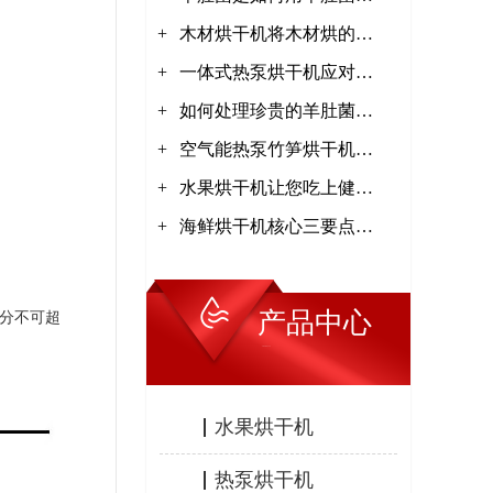
+
干机干燥，干燥效果怎么
木材烘干机将木材烘的越
+
样【集木烘干】
干越好吗？【集木烘干】
一体式热泵烘干机应对极
+
严寒技术【集木烘干】
如何处理珍贵的羊肚菌
+
【集木烘干】
空气能热泵竹笋烘干机工
+
作原理【集木烘干】
水果烘干机让您吃上健康
+
水果【集木烘干】
海鲜烘干机核心三要点
【集木烘干】
产品中心
分不可超
PRODUCTS
水果烘干机
热泵烘干机