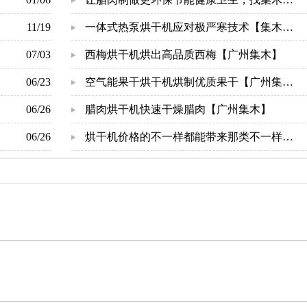
11/19
气能烘干机-[集木烘干]
一体式热泵烘干机应对极严寒技术【集木烘
07/03
干】
西梅烘干机烘出高品质西梅【广州集木】
06/23
空气能果干烘干机烘制优质果干【广州集
06/26
木】
腊肉烘干机快速干燥腊肉【广州集木】
06/26
烘干机价格的不一样都能带来那类不一样的
结果-[集木烘干]