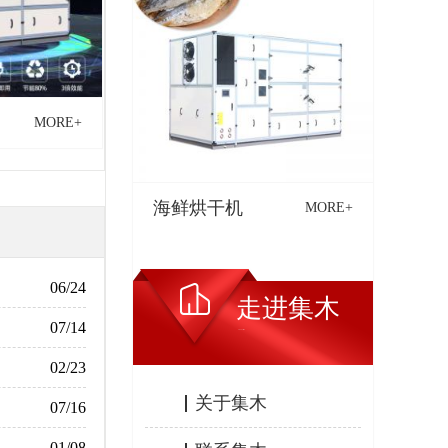
MORE+
海鲜烘干机
MORE+
06/24
走进集木
07/14
ABOUT JIMU
02/23
关于集木
07/16
01/08