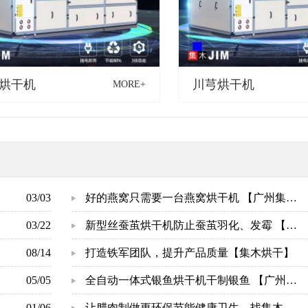
烘干机
川芎烘干机
MORE+
03/03
好的燕窝只需要一台燕窝烘干机 【广州集
03/22
木】
新型丝蚕茧烘干机防止蚕茧羽化、发霉 【广
08/14
州集木】
打造铁军团队，提升产品质量【集木烘干】
05/05
全自动一体式银鱼烘干机干制银鱼 【广州集
01/06
木】
让腊肉制做更环保节能健康卫生，找集木空