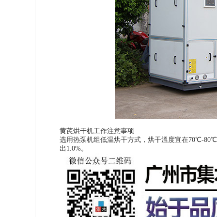
黄芪烘干机工作注意事项
选用热泵机组低温烘干方式，烘干溫度宜在
70℃-80℃
出
1.0%
。