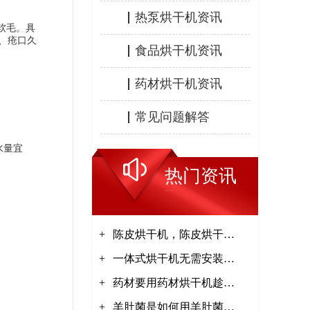
热泵烘干机资讯
软毛。具
、疮口久
食品烘干机资讯
药材烘干机资讯
常见问题解答
水量宜
热门资讯
HOT INFORMATION
+
陈皮烘干机，陈皮烘干工
+
艺【集木烘干】
一体式烘干机无需安装接
+
电即可使用【集木烘干】
药材要用药材烘干机趁鲜
+
加工【集木烘干】
羊肚菌是如何用羊肚菌烘