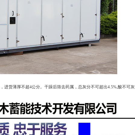
，进货薄厚不超
4
公分。干躁后筛去药属，总灰分不可超出
4.5%,
酸不可灰