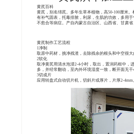
黄芪百科
黄芪，别名绵芪。多年生草本植物，高
50-100
厘米。
有
补气固表，托毒排脓，利尿，生肌
的功效，多用于
不愈合等病症。
产自内蒙古自治区、山西省、甘肃省
黄芪制作工艺流程
1
净制
取原中药材，挑净残渣，去除残余的根头和中空很大
2
软化
取净黄芪用清水泡浸
2-4
小时，取出，置润药框中，
多，并经常翻动，至內外环境湿度一致，断开面无干
3
切成片
应用转盘式自动切片机，切斜片或厚片，片厚
2-4mm