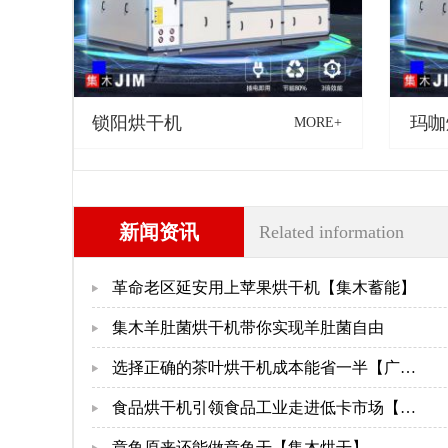
锁阳烘干机
玛咖
MORE+
新闻资讯
Related information
革命老区延安用上苹果烘干机【集木蓄能】
集木羊肚菌烘干机带你实现羊肚菌自由
选择正确的茶叶烘干机成本能省一半【广州
集木】
食品烘干机引领食品工业走进低卡市场【广
州集木】
章鱼原来还能做章鱼干【集木烘干】