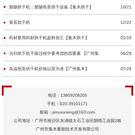
烘干】
腊肠烘干机，腊肠热泵烘干设备【集木烘干】
10/21
蚕茧烘干机
12/22
药材要用药材烘干机趁鲜加工【集木烘干】
01/18
当归烘干机干燥过程中要考虑的四要素 【广州集
06/29
木】
高温热泵烘干机价格以质为准【广州集木】
07/28
电话：13809208205
手机：020-39101171
邮箱：jimuxuneng@163.com
公司地址：广州市南沙区东涌镇太石工业区朗晴工业园2栋
广州市集木蓄能技术开发有限公司