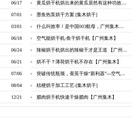
06/17
泵烘干机设备的原因-[集木烘干]
黄瓜烘干机烘出来的黄瓜居然有这种功效？
07/01
【广州集木】
墨鱼热泵烘干方案 [集木烘干]
03/01
什么叫效率！是中国003航母，广州集木热
06/18
泵烘干机也做到了【广州集木】
空气能烘干机-鱼干烘干机【广州集木】
06/24
辣椒烘干机烘出的辣椒干才是王道 【广州集
06/21
木】
烘不干？薄荷烘干机不存在【广州集木】
07/06
突破传统瓶颈，蚕茧干燥“新利器”---空气能
08/04
蚕茧烘干机-[集木烘干]
桔梗烘干加工工艺-[集木烘干]
12/21
腊肉烘干机快速干燥腊肉【广州集木】