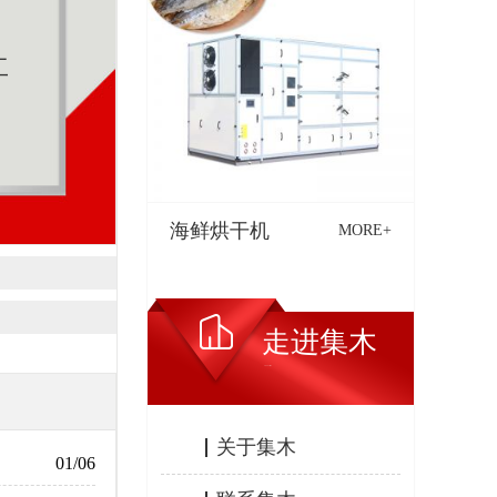
工
海鲜烘干机
MORE+
走进集木
ABOUT JIMU
关于集木
01/06