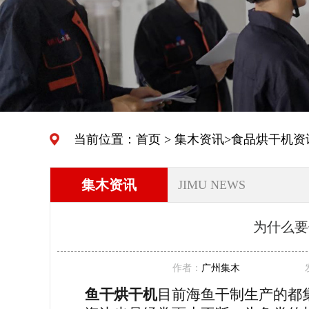
当前位置：
首页
>
集木资讯
>
食品烘干机资
集木资讯
JIMU NEWS
为什么要
作者：
广州集木
鱼
干
烘干机
目前海鱼干制生产的都