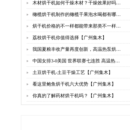
木材烘干机如何干燥木材？干燥效果好吗？
【广州集木】
橄榄烘干机制作的橄榄干果泡水喝都有哪些
作用 【广州集木】
烘干机价格的不一样都能带来那类不一样的
结果-[集木烘干]
荔枝烘干机你值得选择【广州集木】
我国夏粮丰收产量再度创新，高温热泵烘干
机干燥干粮更便捷【广州集木】
中国女排3-0美国 世界联赛七连胜 高温热泵
烘干机厂家传来祝贺!【广州集木】
土豆烘干机-土豆干燥工艺【广州集木】
看这里鲍鱼烘干机六大优势【广州集木】
你真的了解药材烘干机吗？【广州集木】