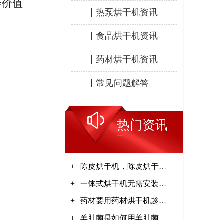
养价值
热泵烘干机资讯
食品烘干机资讯
药材烘干机资讯
常见问题解答
热门资讯
HOT INFORMATION
+
陈皮烘干机，陈皮烘干工
+
艺【集木烘干】
一体式烘干机无需安装接
+
电即可使用【集木烘干】
药材要用药材烘干机趁鲜
+
加工【集木烘干】
羊肚菌是如何用羊肚菌烘