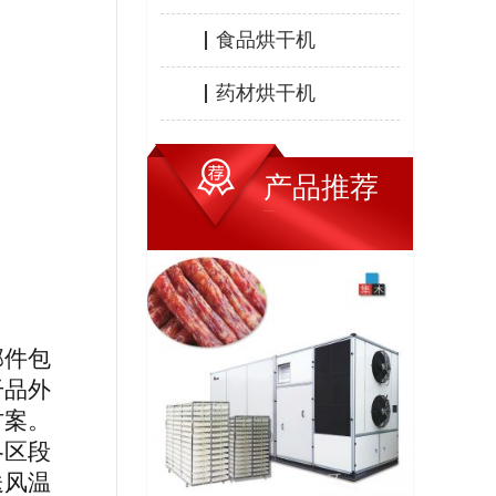
食品烘干机
药材烘干机
产品推荐
HOT PRODUCTS
部件包
干品外
方案。
各区段
送风温