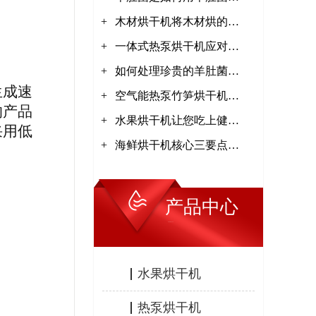
+
干机干燥，干燥效果怎么
木材烘干机将木材烘的越
+
样【集木烘干】
干越好吗？【集木烘干】
一体式热泵烘干机应对极
+
严寒技术【集木烘干】
如何处理珍贵的羊肚菌
生成速
+
【集木烘干】
空气能热泵竹笋烘干机工
的产品
+
作原理【集木烘干】
水果烘干机让您吃上健康
采用低
+
水果【集木烘干】
海鲜烘干机核心三要点
【集木烘干】
产品中心
PRODUCTS
水果烘干机
热泵烘干机