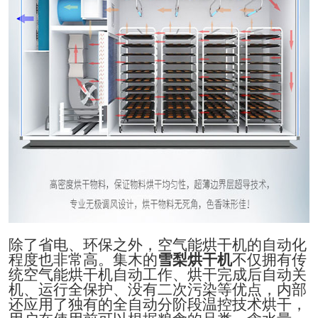
除了省电、环保之外，
空气能烘干机
的自动化
程度也非常高。
集木
的
雪梨
烘干机
不仅拥有传
统
空气能烘干机
自动工作、烘干完成后自动关
机、运行全保护、没有二次污染等优点，内部
还应用了独有的全自动分阶段温控技术烘干，