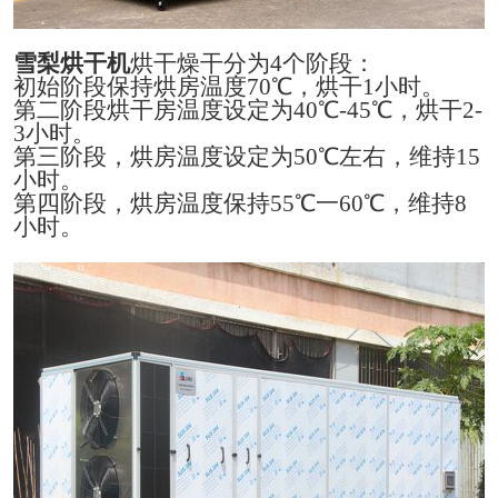
雪梨烘干机
烘干燥干分为
4个阶段：
初始
阶段保持烘房温度
70℃，烘干1小时。
第二阶段烘干房温度设定为
40℃-45℃，烘干2-
3小时。
第
三阶段，烘房温度设定为
50℃左右，维持15
小时。
第
四阶段，烘房温度保持
55℃一60℃，维持8
小时。