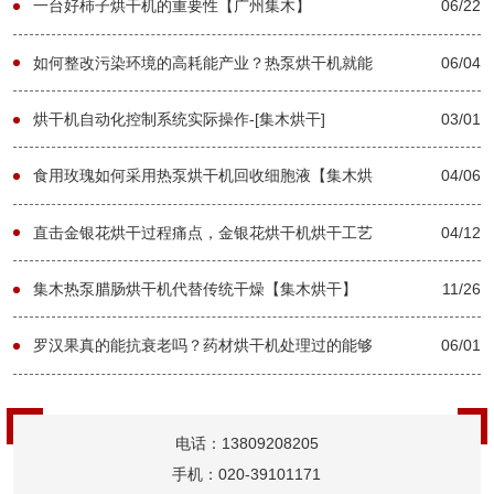
一台好柿子烘干机的重要性【广州集木】
06/22
如何整改污染环境的高耗能产业？热泵烘干机就能
06/04
解决【广州集木】
烘干机自动化控制系统实际操作-[集木烘干]
03/01
食用玫瑰如何采用热泵烘干机回收细胞液【集木烘
04/06
干】
直击金银花烘干过程痛点，金银花烘干机烘干工艺
04/12
分享！【广州集木】
集木热泵腊肠烘干机代替传统干燥【集木烘干】
11/26
罗汉果真的能抗衰老吗？药材烘干机处理过的能够
06/01
储存多久【广州集木】
电话：13809208205
手机：020-39101171