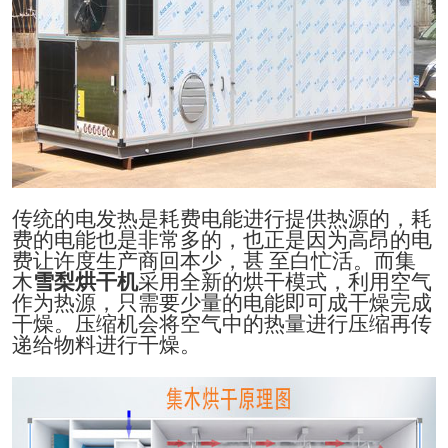
传统的电发热是耗费电能进行提供热源的，耗
费的电能也是非常多的，也正是因为高昂的电
费让许度生产商回本少，甚
至白忙活。而
集
木
雪梨
烘干机
采用全新的烘干模式，利用空气
作为热源，只需要少量的电能即可成干燥完成
干燥。压缩机会将空气中的热量进行压缩再传
递给物料进行干燥
。