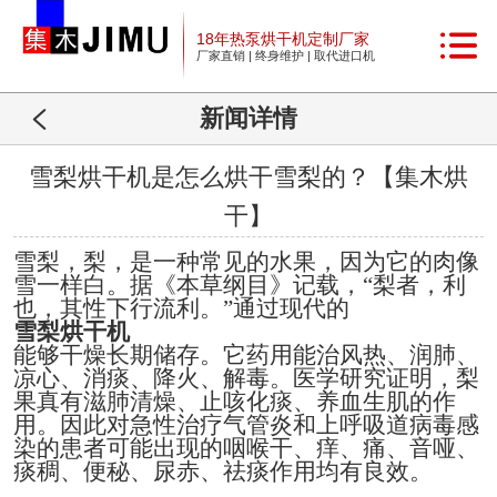
18年热泵烘干机定制厂家
厂家直销 | 终身维护 | 取代进口机
新闻详情
雪梨烘干机是怎么烘干雪梨的？【集木烘
干】
雪梨，梨，是一种常见的水果，因为它的肉像
雪一样白。据《本草纲目》记载，“梨者，利
也，其性下行流利。”
通过现代的
雪梨烘干机
能够干燥长期储存。
它药用能治风热、润肺、
凉心、消痰、降火、解毒。医学研究证明，梨
果真有滋肺清燥、止咳化痰、养血生肌的作
用。因此对急性治疗气管炎和上呼吸道病毒感
染的患者可能出现的咽喉干、痒、痛、音哑、
痰稠、便秘、尿赤、祛痰作用均有良效。