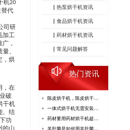
干机
20
热泵烘干机资讯
造替代
食品烘干机资讯
公司研
品加工
药材烘干机资讯
推广，
常见问题解答
质量、
定，烘
热门资讯
HOT INFORMATION
用，在
业破
+
陈皮烘干机，陈皮烘干工
烘干机
+
艺【集木烘干】
一体式烘干机无需安装接
能、结
+
电即可使用【集木烘干】
药材要用药材烘干机趁鲜
下功
州的山
+
加工【集木烘干】
羊肚菌是如何用羊肚菌烘