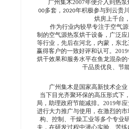
广州集木
2007
年便介入到热泵
多套，
年积极参与到云贵
00
2020
烘房上千台
作为行业内较早专注于空气源
制的空气源热泵烘干设备，广泛应
等行业，先后在河北，内蒙，东北
赢得客户的一致好评和认可。
2019
烘干效果和服务水平在鱼龙混杂的
干品质优良、节
广州集木是国家高新技术企业
当下目光齐聚环保的高压形式下
局，助理政府节能减排。
2019
年应
进行大力推广与使用，在激烈的市
构、控制、干燥工业等多个专业
夫，在研发过程中潜心实验、苦练