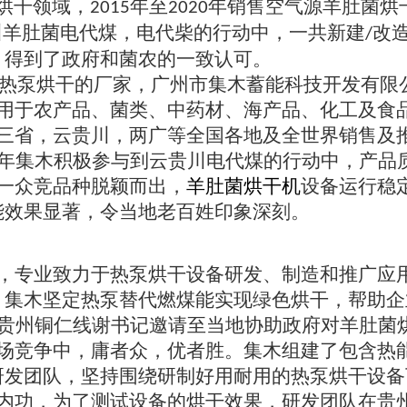
烘干领域，
年至
年销售空气源羊肚菌烘
2015
2020
川羊肚菌电代煤，电代柴的行动中，一共新建
改
/
，得到了政府和菌农的一致认可。
热泵烘干的厂家，广州市集木蓄能科技开发有限
用于农产品、菌类、中药材、海产品、化工及食
三省，云贵川，两广等全国各地及全世界销售及
年集木积极参与到云贵川电代煤的行动中，产品
一众竞品种脱颖而出，
羊肚菌烘干机
设备运行稳
能效果显著，令当地老百姓印象深刻。
，专业致力于热泵烘干设备研发、制造和推广应
，集木坚定热泵替代燃煤能实现绿色烘干，帮助企
贵州铜仁线谢书记邀请至当地协助政府对羊肚菌
场竞争中，庸者众，优者胜。集木组建了包含热
研发团队，坚持围绕研制好用耐用的热泵烘干设备
内功，为了测试设备的烘干效果，研发团队在贵