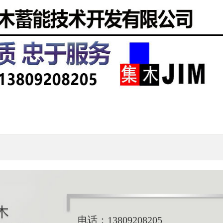
电话：
13809208205