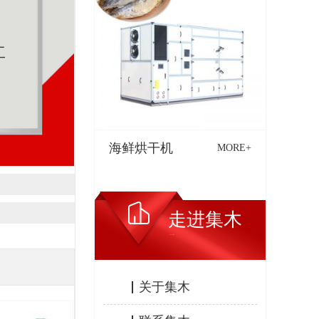
工
海鲜烘干机
MORE+
走进集木
ABOUT JIMU
关于集木