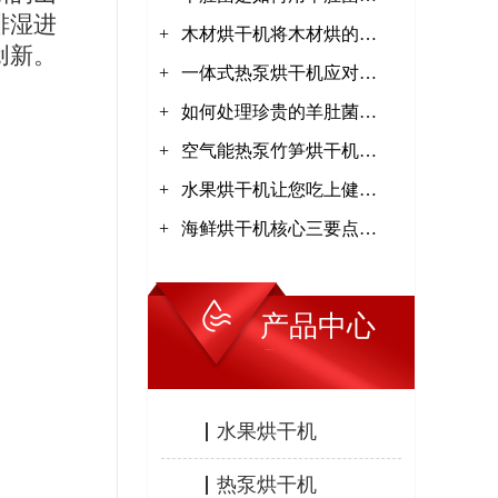
排湿进
+
干机干燥，干燥效果怎么
木材烘干机将木材烘的越
创新。
+
样【集木烘干】
干越好吗？【集木烘干】
一体式热泵烘干机应对极
+
严寒技术【集木烘干】
如何处理珍贵的羊肚菌
+
【集木烘干】
空气能热泵竹笋烘干机工
+
作原理【集木烘干】
水果烘干机让您吃上健康
+
水果【集木烘干】
海鲜烘干机核心三要点
【集木烘干】
产品中心
PRODUCTS
水果烘干机
热泵烘干机