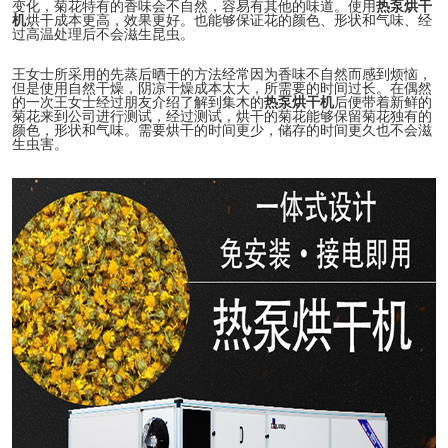
变化，菊花特有的香味会不自然，容易有其他的味道。使
用
热泵烘干
机
烘干成本更高，效果更好。也能够保证花的颜色、形状和气味、经
过高温处理后不会滋生昆虫。
王女士所采用的先蒸后晒干的方法经常因为香味不自然而感到烦恼，
但是使用自然干燥，阴凉干燥成本太大，所需要的时间过长。在偶然
的一次王女士经过朋友介绍了解到集木的
热泵烘干机
后便带着新鲜的
菊花来到公司进行测试，经过测试，烘干的菊花能够保留菊花独有的
颜色，形状和气味。需要烘干的时间更少，储存的时间更久也不会滋
生虫害。