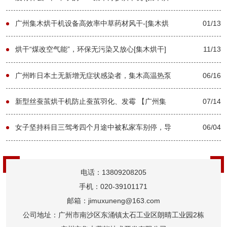
干]
广州集木烘干机设备高效率中草药材风干-[集木烘
01/13
干]
烘干“煤改空气能”，环保无污染又放心[集木烘干]
11/13
广州昨日本土无新增无症状感染者，集木高温热泵
06/16
烘干机厂家传来祝贺【广州集木】
新型丝蚕茧烘干机防止蚕茧羽化、发霉 【广州集
07/14
木】
女子坚持科目三驾考四个月途中被私家车别停，导
06/04
致考试终止。集木高温热泵烘干机厂家弘扬坚持精
电话：13809208205
神【广州集木
手机：020-39101171
邮箱：jimuxuneng@163.com
公司地址：广州市南沙区东涌镇太石工业区朗晴工业园2栋