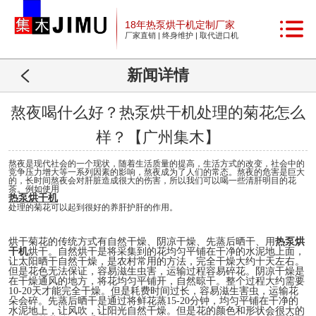
18年热泵烘干机定制厂家
厂家直销 | 终身维护 | 取代进口机
新闻详情
熬夜喝什么好？热泵烘干机处理的菊花怎么
样？【广州集木】
熬夜是现代社会的一个现状，随着生活质量的提高，生活方式的改变，社会中的
竞争压力增大等一系列因素的影响，熬夜成为了人们的常态。熬夜的危害是巨大
的，长时间熬夜会对肝脏造成很大的伤害，所以我们可以喝一些清肝明目的花
茶。例如使用
热泵烘干机
处理的菊花可以起到很好的养肝护肝的作用。
烘干菊花的传统方式有自然干燥、阴凉干燥、先蒸后晒干、用
热泵烘
干机
烘干。自然烘干是将采集到的花均匀平铺在干净的水泥地上面，
让太阳晒干自然干燥，是农村常用的方法，完全干燥大约十天左右。
但是花色无法保证，容易滋生虫害，运输过程容易碎花。阴凉干燥是
在干燥通风的地方，将花均匀平铺开，自然晾干。整个过程大约需要
10-20天才能完全干燥。但是耗费时间过长，容易滋生害虫，运输花
朵会碎。先蒸后晒干是通过将鲜花蒸15-20分钟，均匀平铺在干净的
水泥地上，让风吹，让阳光自然干燥。但是花的颜色和形状会很大的