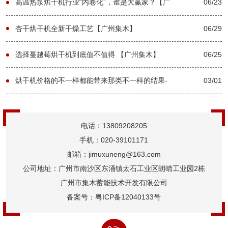
高温热泵烘干机行业“内卷化”，谁是大赢家？【广
06/23
州集木】
杏干烘干机全新干燥工艺【广州集木】
06/29
选择蔓越莓烘干机到底值不值得 【广州集木】
06/25
烘干机价格的不一样都能带来那类不一样的结果-
03/01
[集木烘干]
电话：13809208205
手机：020-39101171
邮箱：jimuxuneng@163.com
公司地址：广州市南沙区东涌镇太石工业区朗晴工业园2栋
广州市集木蓄能技术开发有限公司
备案号：
粤ICP备12040133号