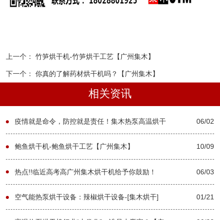
上一个：
竹笋烘干机-竹笋烘干工艺【广州集木】
下一个：
你真的了解药材烘干机吗？【广州集木】
相关资讯
疫情就是命令，防控就是责任！集木热泵高温烘干
06/02
机厂家共同预防疫情！【广州集木】
鲍鱼烘干机-鲍鱼烘干工艺【广州集木】
10/09
热点!!临近高考高广州集木烘干机给予你鼓励！
06/03
【广州集木】
空气能热泵烘干设备：辣椒烘干设备-[集木烘干]
01/21