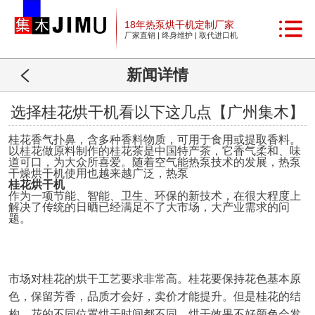
18年热泵烘干机定制厂家
厂家直销 | 终身维护 | 取代进口机
新闻详情
选择桂花烘干机看以下这几点【广州集木】
桂花香气扑鼻，含多种香料物质，可用于食用或提取香料。
以桂花做原料制作的桂花茶是中国特产茶，它香气柔和、味
道可口，为大众所喜爱
。
随着空气能热泵技术的发展，热泵
干燥烘干
机使用
也越来越广泛，热泵
桂花烘干机
作为一项节能、智能、
卫生
、环保的新技术，在很大程度上
解决了传统的日晒已经满足不了大市场，大产业需求的问
题。
市场对桂花的烘干工艺要求非常高。桂花要保持花色基本原
色，保留芳香，品质才会好，卖价才能提升。但是桂花的结
构，花的不同位置烘干时间都不同，烘干效果不好颜色会发