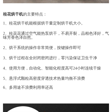
桂
花烘干机
的主要特点：
1、
桂花烘干机能
根据
烘干量定制烘干机
大小
。
2、
桂花
花通过空气能热泵烘干，不易
开裂
，品相色泽好，气
味芳香
色泽
自然。
2、烘干系统的操作非常简便，按键操作即可
3、烘干过程在
全封闭
密闭进行，零污染
保证卫生干净
4、使用
方便，自动化、智能化程度高
可
24小时连续干燥
5、
悬浮式颗粒高密度穿透技术热量均衡不浪费
6、
多用途不浪费
利用率
还高