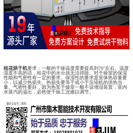
桂花烘干机
要求：
一般的干燥温度需要提高到
7
0°左右
。
温度
湿度不高
的话
，桂花中的水分就无法排除。对干燥室的保湿
性能和气密性有一定的要求。保湿性的要求是室体热容量要
小，以减少热损失。热损失要等于或小于压缩机的供热当
量。气密性要好，因为热泵干燥室一般不设增湿装置，室内
水蒸汽的溢出，必然使干燥工况难以调节。