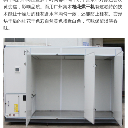
黄变焦，影响品质。
而用广州集木
桂花烘干机
有这独特的技
术能
让干燥后的桂花含水率均匀一致
，
还能
防止桂花、变形
烘干后的
桂花干色彩自然黄色接近白色，气味保留淡淡香
味
。