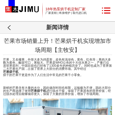
18年热泵烘干机定制厂家
厂家直销 | 终身维护 | 取代进口机
新闻详情
芒果市场销量上升！芒果烘干机实现增加市
场周期【主牧安】
芒果，又名檬果，外形大多为鸡蛋形，皮色有浅绿色，黄色，红色等；果肉大多
数为黄色，酸甜可口，果核大。芒果是WHO公布的十大佳水果之一，产量已位
居世界前列，中国目前也已经有了1300多年的种植历史了。同时也成为了世界第
二大芒果生产国，占据了世界上大部分的消费市场。其中经过
芒果烘干机
烘干的芒果干更是作为了人们生活中常见的芒果干小零食。
新鲜的芒果含有大量的水分，因此储存时间也有限，运输极为不便，因此大部分
的生产商选择了使用
芒果烘干机
进行脱水干燥，保留了芒果原有的营养价值，经
过脱水处理后能够储存更久，保留了大量的营养价值，增加了市场周期。