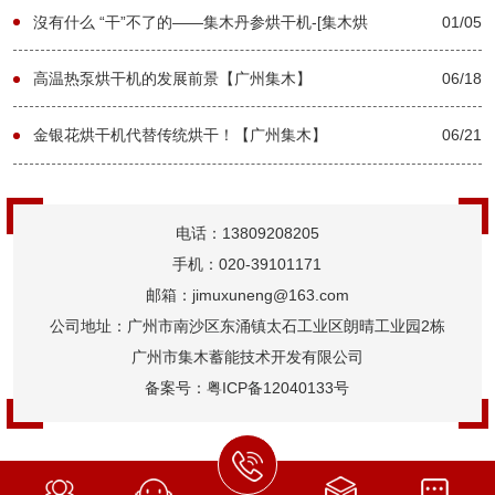
沒有什么 “干”不了的——集木丹参烘干机-[集木烘
01/05
干]
高温热泵烘干机的发展前景【广州集木】
06/18
金银花烘干机代替传统烘干！【广州集木】
06/21
电话：13809208205
手机：020-39101171
邮箱：jimuxuneng@163.com
公司地址：广州市南沙区东涌镇太石工业区朗晴工业园2栋
广州市集木蓄能技术开发有限公司
备案号：
粤ICP备12040133号