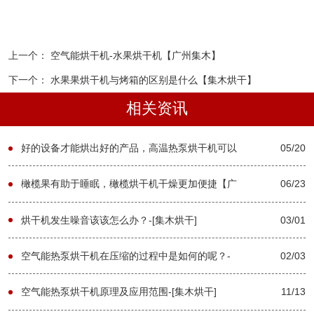
上一个：
空气能烘干机-水果烘干机【广州集木】
下一个：
水果果烘干机与烤箱的区别是什么【集木烘干】
相关资讯
好的设备才能烘出好的产品，高温热泵烘干机可以
05/20
了解一下！！【广州集木】
橄榄果有助于睡眠，橄榄烘干机干燥更加便捷【广
06/23
州集木】
烘干机发生噪音该该怎么办？-[集木烘干]
03/01
空气能热泵烘干机在压缩的过程中是如何的呢？-
02/03
[集木烘干]
空气能热泵烘干机原理及应用范围-[集木烘干]
11/13