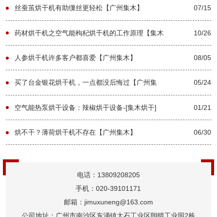
丝蚕茧烘干机有助缫丝更轻松【广州集木】
07/15
药材烘干机之空气能枸杞烘干机的工作原理【集木
10/26
烘干】
人参烘干机许多客户都喜爱【广州集木】
08/05
买了台金银花烘干机，一点都没后悔过【广州集
05/24
木】
空气能热泵烘干设备：辣椒烘干设备-[集木烘干]
01/21
烘不干？薄荷烘干机不存在【广州集木】
06/30
电话：13809208205
手机：020-39101171
邮箱：jimuxuneng@163.com
公司地址：广州市南沙区东涌镇太石工业区朗晴工业园2栋