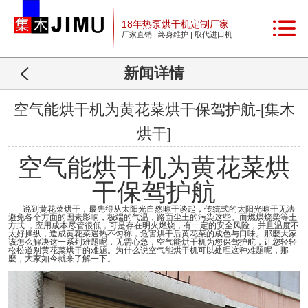
18年热泵烘干机定制厂家
厂家直销 | 终身维护 | 取代进口机
新闻详情
空气能烘干机为黄花菜烘干保驾护航-[集木
烘干]
空气能烘干机为黄花菜烘
干保驾护航
说到黄花菜烘干，最先得从太阳光自然晾干谈起，传统式的太阳光晾干无法
避免各个方面的因素影响，极端的气温，路面尘土的污染这些。而燃煤烧柴等土
方式 ，应用成本尽管很低，可是存在明火燃烧，有一定的安全风险，并且温度不
太好操纵，造成黄花菜遇热不匀称，危害烘干后黄花菜的成色与口味。那麼大家
该怎么解决这一系列难题呢，无需心急，空气能烘干机为您保驾护航，让您轻轻
松松道别黄花菜烘干的难题。为什么说空气能烘干机可以处理这种难题呢，那
麼，大家如今就来了解一下。