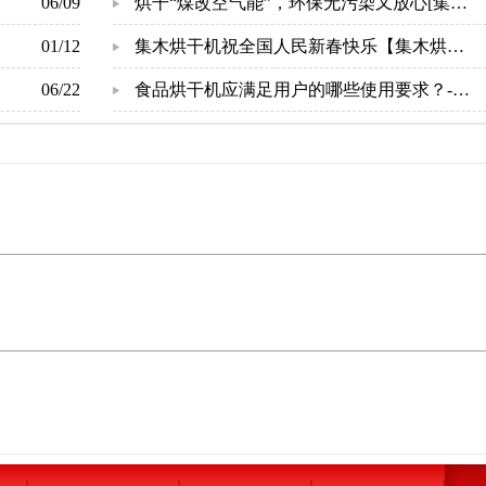
06/09
造”【广州集木】
烘干“煤改空气能”，环保无污染又放心[集木
01/12
烘干]
集木烘干机祝全国人民新春快乐【集木烘
06/22
干】
食品烘干机应满足用户的哪些使用要求？-
[集木烘干]