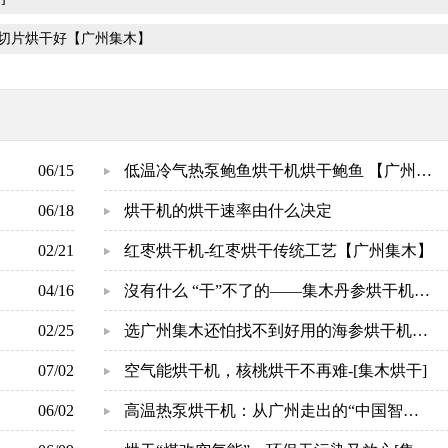
切片烘干好【广州集木】
06/15
低温冷气热泵鲍鱼烘干机烘干鲍鱼 【广州集
06/18
木】
烘干机的烘干速率由什么决定
02/21
红枣烘干机-红枣烘干传统工艺【广州集木】
04/16
沒有什么 “干”不了的——集木丹参烘干机-
02/25
[集木烘干]
选广州集木还怕找不到好用的海参烘干机吗
07/02
【广州集木】
空气能烘干机，核桃烘干不再难-[集木烘干]
06/02
高温热泵烘干机：从广州走出的“中国智