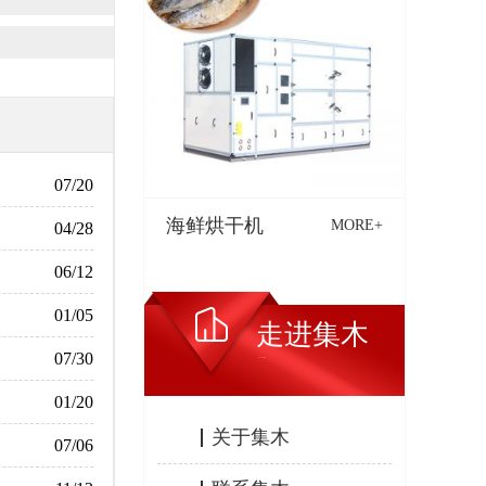
07/20
海鲜烘干机
MORE+
04/28
06/12
01/05
走进集木
07/30
ABOUT JIMU
01/20
关于集木
07/06