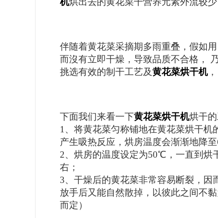
机
烘出去的黄花菜干营养元素外流较少
伴随着黄花菜采摘期多雨重叠，假如用
而沒有立即干
燥
，导致品质不合格，
挑选有效的制干工艺及
黄花菜烘干机
，
下面我们来看一下
黄花菜烘干机
烘干
的
1、
将黄花菜匀称铺地在黄花菜烘干机
产生
吸热反应，烘房温度会渐渐地降至
2、
烘房的温度设定为
50℃，一直到烘
右
；
3、
干
燥
后的黄花菜非常容易断裂，因
放手后又能
自
然散掉，以彼此之间不黏
而定）