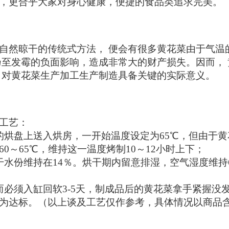
，更合乎大家对身心健康，便捷的食品类追求完美。
自
然晾干的传统式方法，
便会有很多黄花菜由于气温
乃至发霉的负面影响，
造成
非常大的财产损失。因而，
对黄花菜生产加工生产制造具备关键的实际意义。
工艺：
的烘盘上送入烘房，一开始温度设定为
65
℃，但由于黄
60～65℃，维持这一温度烤制10～12小时上下；
干水份维持在14％。烘干期内留意
排
湿，空气湿度维持
而必须入缸
回
软
3-5天，制成品后的黄花菜拿手紧握没
为达标。（
以
上谈及工艺仅作参考，具体情况以商品