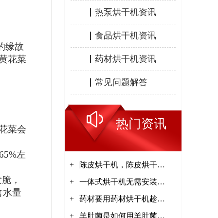
热泵烘干机资讯
食品烘干机资讯
的缘故
黄花菜
药材烘干机资讯
常见问题解答
热门资讯
花菜会
HOT INFORMATION
65%
左
+
陈皮烘干机，陈皮烘干工
发脆，
+
艺【集木烘干】
一体式烘干机无需安装接
含水量
+
电即可使用【集木烘干】
药材要用药材烘干机趁鲜
+
加工【集木烘干】
羊肚菌是如何用羊肚菌烘