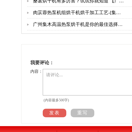
【广州集木】
桑葚烘干机有多厉害？试试你就知道 【广州
集木】
肉苁蓉热泵机组烘干机烘干加工工艺-[集木
烘干]
广州集木高温热泵烘干机是你的最佳选择
【广州集木】
我要评论：
内容：
(内容最多500字)
发表
重写