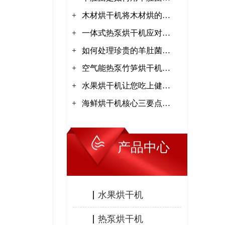
+
干机干燥，干燥效果怎么
木材烘干机将木材烘的越
+
样【集木烘干】
干越好吗？【集木烘干】
一体式热泵烘干机应对极
+
严寒技术【集木烘干】
如何处理珍贵的羊肚菌
+
【集木烘干】
空气能热泵竹笋烘干机工
+
作原理【集木烘干】
水果烘干机让您吃上健康
+
水果【集木烘干】
海鲜烘干机核心三要点
【集木烘干】
产品中心
PRODUCTS
水果烘干机
热泵烘干机