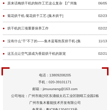
【广州集木】
原来话梅烘干机的制作工艺这么复杂 【广州集
06/05
木】
菊花烘干机-菊花烘干工艺-[集木烘干]
02/23
烘干机的三项重要保养工作
02/22
沒有什么“干”不了的——集木蓝莓热泵烘干机-[集
11/13
木烘干]
这五点让空气源成为香菇烘干机的新宠
02/21
电话：13809208205
手机：020-39101171
邮箱：jimuxuneng@163.com
公司地址：广州市南沙区东涌镇太石工业区朗晴工业园2栋
广州市集木蓄能技术开发有限公司
备案号：
粤ICP备12040133号