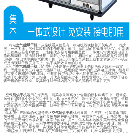
二相电
空气能烘干机
：从路线看来便是有二根电缆线联接着开关电源，一根火
线、一根零线，另外其应用的工作电压为家用、民用型的常规电压
380V
。针对烘
干工程商或是客户而言，二相电优点是可用的覆盖面广，终究与常见家用电器工
作电压同样，随插随时使用（局限小的优势）。相对性的，其缺陷便是仅能适用
3
匹以下输出功率的空气能烘干机，超出
3
匹在安全系数上就非常容易运作不稳定
或是出现烘干温度提不上、烘干实际效果差的缺点。
三相电
空气能烘干机
：简洁明了便是在开关电源器上包括两根火线和一条零
线，因此别名为三相电空气能烘干机。选用的是
380V
的商业高电压驱动，很有可
能需要拉设
380V
的电缆线。但现阶段空气能烘干机销售市场上，约有
2/3
的空气
能烘干机电源设计为三相电，其优点是能考虑不一样经营规模、不一样烘干容积
烘干房的热量制造，及其确保烘干机內部的压缩机等构件可靠性更强。
空气能烘干机
运用在海产品、蔬菜水果等高水分含量的原材料烘干中，通常必
须长达
10
好几个钟头的烘干时间，因而三相电的可靠性更为烘干商所注重。值得
一提的是，集木等空气能生产厂家所生产制造的三相电热泵烘干机声名显赫，可
订制化的高温空气能烘干机、烘干柜等产品系列齐备，收到贵州省菌博览会庄重
邀约出展。
集木所生产制造的各型号规格
空气能烘干机
优点显著，在平菇、竹笙等食用菌
菌种烘干上累累硕果，保存食用菌菌种的活性酶、有效营养元素，让热泵烘干后
的干品更受销售市场欢迎。在寒冷的哈尔滨市，集木与本地猴头菇制造业企业合
作的烘干工程项目，三相电
空气能烘干机
让菌体结实的猴头菇烘干透彻，防止內
部潮湿不干而长霉发黑，实现猴头菇等食用菌公司的赢利和产品品质的保证。
据该公司经理表明，与集木空气能烘干生产厂家协作，让猴头菇干化更高效