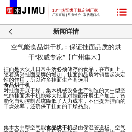
18年热泵烘干机定制厂家
厂家直销 | 终身维护 | 取代进口机
新闻详情
空气能食品烘干机：保证挂面品质的烘
干“权威专家”【广州集木】
挂面是大伙儿日常生活必须
储存
的食品，
在
市面上，
随着新兴挂面品牌的增加
，
挂面的品质对销售起决定
性的作用，所以
许多挂面生产商选用
食品
烘干机
对挂面开展干
燥
，
集木
机械设备生产制造的大中型空
气能挂面烘干机能够大批量
对挂面
开展生产加工，智
能化自动控制系统降低了人力成本，不但提升挂面的
干
燥
效率，还确保了挂面的干
燥
品质。
集木
大中型空气能
食品
烘干机
是由保温管道板、空气