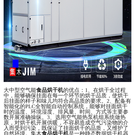
大中型空气能
食品
烘干机
的优点：
1、在烘干全过程
中，能够确保挂面在每一个环节的烘干品质，使烘干
后挂面的样子和味儿均
符合高
品质
的要求
。
2、配备有
智能化的PLC全智能自动控制系统，能够对挂面烘干
时的温度、环境湿度、排风量、时间、方式等主要参
数开展
准
确操纵。
3、选用空气能热泵机组系统做热
原，对烘干机开展供暖，不容易造成空气污染物
的介
入而受到污染
，既保证了挂面烘干的品质，又维护了
自然环境。
集木
食品
烘干机
是一种静态数据烘干机器