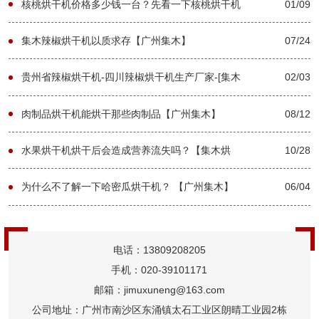
核桃烘干机价格多少钱一台？先看一下核桃烘干机
01/09
长什么样子吧-[集木烘干]
集木辣椒烘干机以质求存【广州集木】
07/24
贵州省辣椒烘干机-四川辣椒烘干机生产厂家-[集木
02/03
烘干]
肉制品烘干机能烘干那些肉制品【广州集木】
08/12
水果烘干机烘干后会造成营养流失吗？【集木烘
10/28
干】
为什么不了解一下哈密瓜烘干机？ 【广州集木】
06/04
电话：13809208205
手机：020-39101171
邮箱：jimuxuneng@163.com
公司地址：广州市南沙区东涌镇太石工业区朗晴工业园2栋