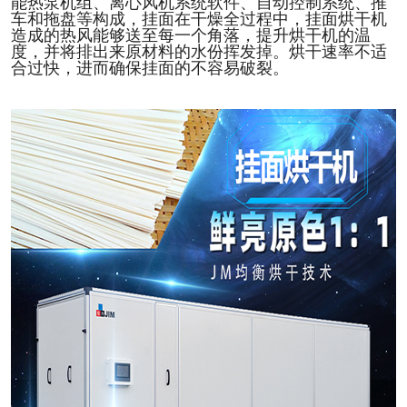
能热泵机组、离心风机系统软件、自动控制系统、推
车和拖盘等构成，挂面在干
燥
全过程中，挂面烘干机
造成的热
风
能够送至每一个角落，提升烘干机的温
度，并将排出来原材料的水份挥发掉。烘干速率不适
合过快，进而确保挂面的不容易破裂。