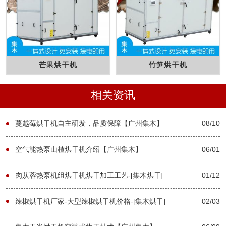
芒果烘干机
竹笋烘干机
相关资讯
蔓越莓烘干机自主研发，品质保障【广州集木】
08/10
空气能热泵山楂烘干机介绍【广州集木】
06/01
肉苁蓉热泵机组烘干机烘干加工工艺-[集木烘干]
01/12
辣椒烘干机厂家-大型辣椒烘干机价格-[集木烘干]
02/03