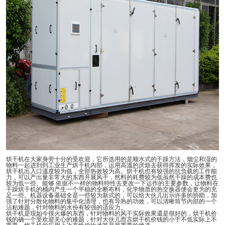
烘干机在大家身旁十分的受欢迎，它所选用的是顺水式的干躁方法，烟尘和湿的
物料一起进到到工业生产烘干机內部，运用高溫的厌烦去获得挥发的实际效果，
烘干机出入口溫度较为低，全部热效较为高。烘干机也有较强的抗负载的工作能
力，可以产出量非常大的东西开展风干，然料的耗费较为低虽然干躁的成本费也
较为低一些。能够 依据不一样的物料特性去更改一下运作的主要参数，让物料在
干躁烘干机的桶内产生一个平稳的全断布料，化学物质的热交换器便会更为的充
足一些。机器设备基础全是一些较为新式的，可以给大伙儿出示许多的协助，加
强了针对分散化物料的集中化清理，也有导热的功效，可以清晰筒节內部的一个
沾粘难题，针对物料的水份有较强的适应力。
烘干机是现如今很火爆的东西，针对物料的风干实际效果還是很好的，烘干机价
钱的确一个受欢迎关心的难题，针对大伙儿而言烘干机价钱的小于不低实际上不