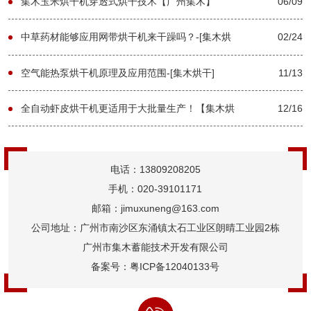
集木玉米烘干机穿透式烘干技术【广州集木】
06/09
中草药材能够应用网带烘干机来干躁吗？-[集木烘
02/24
干]
空气能热泵烘干机原理及应用范围-[集木烘干]
11/13
全自动虾皮烘干机更适用于大批量生产！【集木烘
12/16
干】
电话：13809208205
手机：020-39101171
邮箱：jimuxuneng@163.com
公司地址：广州市南沙区东涌镇太石工业区朗晴工业园2栋
广州市集木蓄能技术开发有限公司
备案号：
粤ICP备12040133号